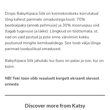
Drops BabyAlpaca Silk on kolmekordseks korrutatud
lõng kahest parimate omadustega kiust: 70%
beebialpaka (annab pehmuse) ja 30% mooruspuu siid
(tagab tugevuse ja läike). Lõngkiud on töötlemata, st.
nad on vaid pestud ja pole enne värvimist kokku
puutunud mingite kemikaalidega. See toob välja lõnga
parimad looduslikud omadused.
BabyAlpaca Silk jahutab, kui õues on palav ja soe, kui on
külm.
NB! Teki toon võib reaalselt kergelt ekraanil olevast
erineda
Discover more from Katsy