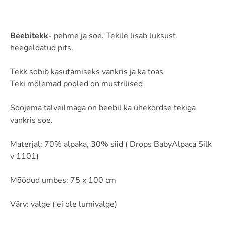
Beebitekk-
pehme ja soe. Tekile lisab luksust
heegeldatud pits.
Tekk sobib kasutamiseks vankris ja ka toas
Teki mõlemad pooled on mustrilised
Soojema talveilmaga on beebil ka ühekordse tekiga
vankris soe.
Materjal: 70% alpaka, 30% siid ( Drops BabyAlpaca Silk
v 1101)
Mõõdud umbes: 75 x 100 cm
Värv: valge ( ei ole lumivalge)