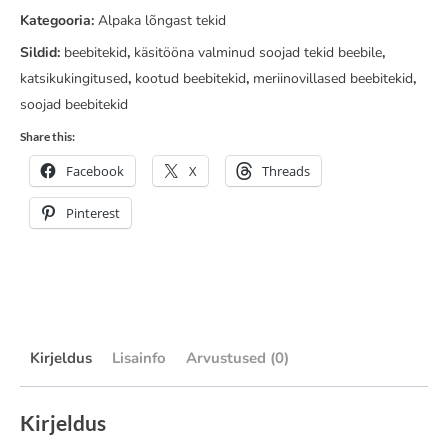
Kategooria:
Alpaka lõngast tekid
Sildid:
beebitekid
,
käsitööna valminud soojad tekid beebile
,
katsikukingitused
,
kootud beebitekid
,
meriinovillased beebitekid
,
soojad beebitekid
Share this:
Facebook
X
Threads
Pinterest
Kirjeldus
Lisainfo
Arvustused (0)
Kirjeldus