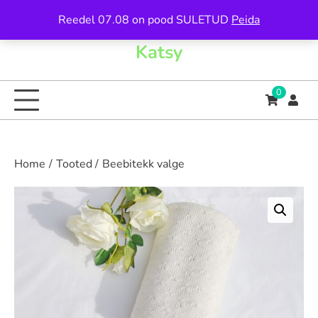
Skip
Reedel 07.08 on pood SULETUD
Peida
to
content
Katsy
0
Home
Tooted
Beebitekk valge