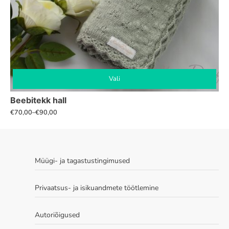
Vali
Sellel
Beebitekk hall
tootel
€
70,00
–
€
90,00
Hinnavahemik:
on
€70,00
mitu
kuni
varianti.
€90,00
Valikuid
Müügi- ja tagastustingimused
saab
teha
Privaatsus- ja isikuandmete töötlemine
tootelehel.
Autoriõigused