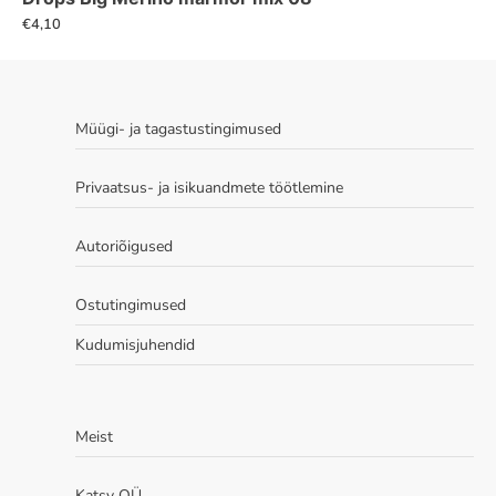
€
4,10
Müügi- ja tagastustingimused
Privaatsus- ja isikuandmete töötlemine
Autoriõigused
Ostutingimused
Kudumisjuhendid
Meist
Katsy OÜ