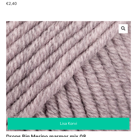
€
2,40
Lisa Korvi
Drops Big Merino marmor mix 08