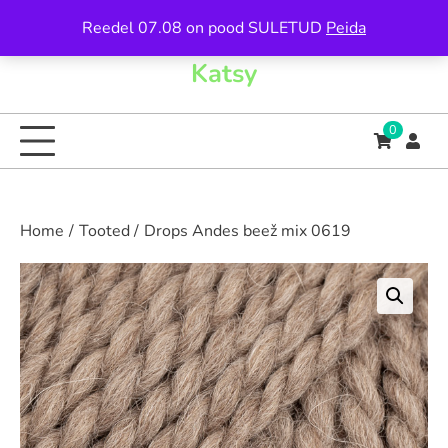
Skip
Reedel 07.08 on pood SULETUD
Peida
to
content
Katsy
0
Home
Tooted
Drops Andes beež mix 0619