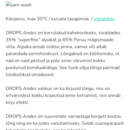
Käsipesu, max 30°C / kuivata tasapinnal. /
Vanutatav
DROPS Andes on korrutatud kahekordseks, sisaldades
35% “superfine” alpakat ja 65% Peruu mägismaade
villa. Alpaka annab siidise pinna, samas vill aitab
parandada vormihoidvust. Lõngakiud on töötlemata, st.
nad on vaid pestud ja pole enne värvimist kokku
puutunud kemikaalidega. See toob välja lõnga parimad
looduslikud omadused.
DROPS Andes valikus on ka kirjusid lõngu, mis on
erivärvidest kokku kraasitud enne ketramist, mis annab
kirju efekti.
DROPS Andes on suuremate varrastega kergelt kootav
lõng ning on ka sobiv vanutamiseks. Sobib suurepäraselt