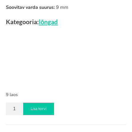
Soovitav varda suurus:
9 mm
Kategooria:
lõngad
9 laos
Drops
Lisa korvi
Andes
beež
mix