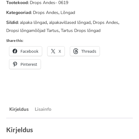
0619
Tootekood:
Drops Andes- 0619
kogus
Kategooriad:
Drops Andes
,
Lõngad
Sildid:
alpaka lõngad
,
alpakavillased lõngad
,
Drops Andes
,
Dropsi lõngamõõjad Tartus
,
Tartus Drops lõngad
Share this:
Facebook
X
Threads
Pinterest
Kirjeldus
Lisainfo
Kirjeldus