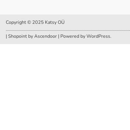
Copyright © 2025 Katsy OÜ
...........................................................................................................
| Shopoint by
Ascendoor
| Powered by
WordPress
.