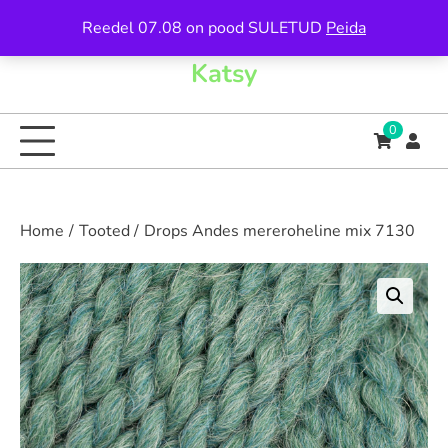
Skip
Reedel 07.08 on pood SULETUD
Peida
to
content
Katsy
0
Home
Tooted
Drops Andes mereroheline mix 7130