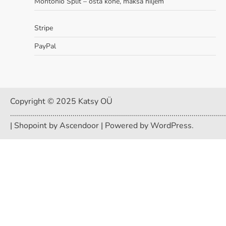
Montonio Split – osta kohe, maksa hiljem
Stripe
PayPal
Copyright © 2025 Katsy OÜ
...........................................................................................................
| Shopoint by
Ascendoor
| Powered by
WordPress
.