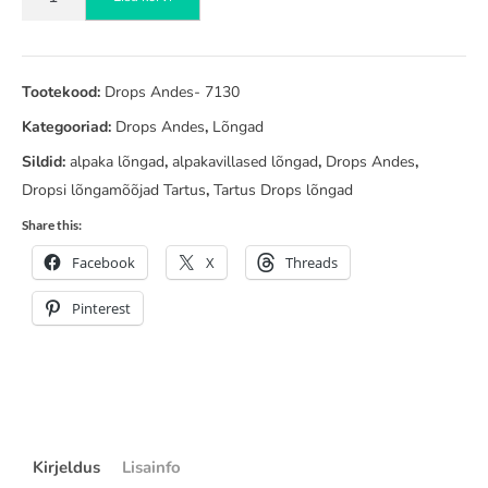
Andes
mereroheline
mix
7130
Tootekood:
Drops Andes- 7130
kogus
Kategooriad:
Drops Andes
,
Lõngad
Sildid:
alpaka lõngad
,
alpakavillased lõngad
,
Drops Andes
,
Dropsi lõngamõõjad Tartus
,
Tartus Drops lõngad
Share this:
Facebook
X
Threads
Pinterest
Kirjeldus
Lisainfo