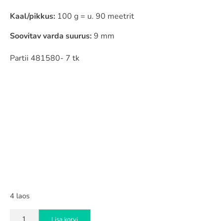
Kaal/pikkus:
100 g = u. 90 meetrit
Soovitav varda suurus:
9 mm
Partii 481580- 7 tk
4 laos
Drops
Lisa korvi