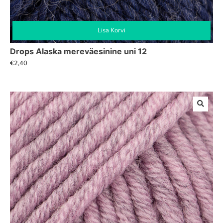
Lisa Korvi
Drops Alaska mereväesinine uni 12
€
2,40