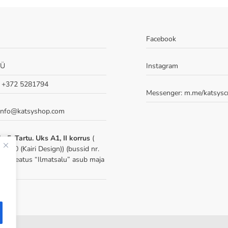
Facebook
OÜ
Instagram
: +372 5281794
Messenger:
m.me/katsysc
 info@katsyshop.com
u 5, Tartu. Uks A1, II korrus
(
-210 (Kairi Design)) (bussid nr.
 22, peatus “Ilmatsalu” asub maja