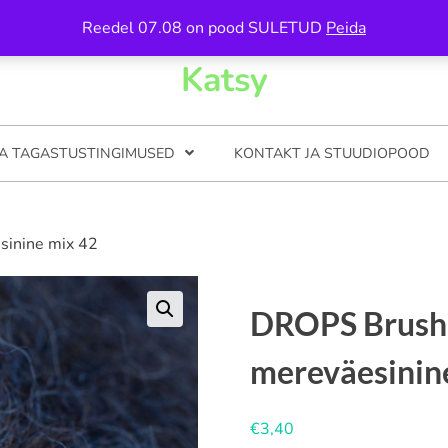
n 5, Tartu / Avamise ajad on kirjas kontkati all
Reedel 07.08 on pood SULETUD
Peida
Katsy
JA TAGASTUSTINGIMUSED
KONTAKT JA STUUDIOPOOD
sinine mix 42
DROPS Brushe
mereväesinin
€
3,40