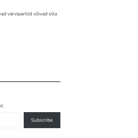
ad värvipartiid võivad olla
l.
Subscribe