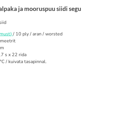
lpaka ja mooruspuu siidi segu
iid
lmust
)
/ 10 ply / aran / worsted
 meetrit
mm
7 s x 22 rida
C / kuivata tasapinnal.