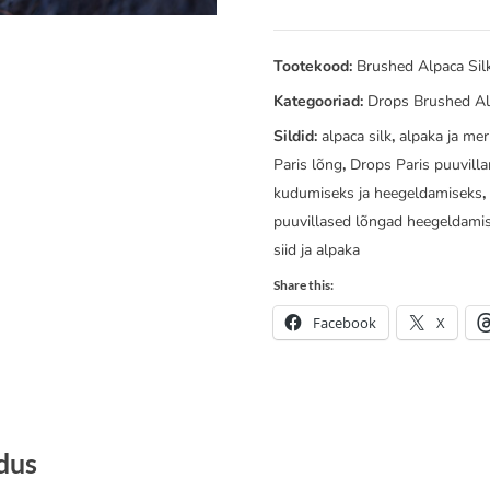
Alpaca
Silk
tume
Tootekood:
Brushed Alpaca Sil
mereväesinine
Kategooriad:
Drops Brushed Al
mix
Sildid:
alpaca silk
,
alpaka ja mer
42
Paris lõng
,
Drops Paris puuvill
kogus
kudumiseks ja heegeldamiseks
puuvillased lõngad heegeldami
siid ja alpaka
Share this:
Facebook
X
ldus