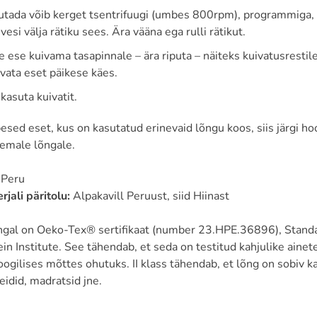
utada võib kerget tsentrifuugi (umbes 800rpm), programmiga, mi
 vesi välja rätiku sees. Ära vääna ega rulli rätikut.
 ese kuivama tasapinnale – ära riputa – näiteks kuivatusrestile
vata eset päikese käes.
kasuta kuivatit.
esed eset, kus on kasutatud erinevaid lõngu koos, siis järgi ho
semale lõngale.
:
Peru
jali päritolu:
Alpakavill Peruust, siid Hiinast
õngal on Oeko-Tex® sertifikaat (number 23.HPE.36896), Standar
n Institute. See tähendab, et seda on testitud kahjulike ainet
ogilises mõttes ohutuks. II klass tähendab, et lõng on sobiv 
leidid, madratsid jne.