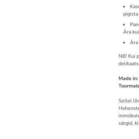
Kas
pigista
Pane
Ära kui
Ära 
NB! Kui p
delikaat
Made in
Toormater
Sellel l
Hohenstei
inimökolo
särgid, k