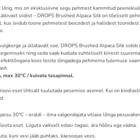
k lõng, mis on eksklusiivne segu pehmest kammitud peenekiulis
läikivast siidist – DROPS Brushed Alpaca Silk on tõeliselt pe
t, kus leidub toone pehmetest beezidest ja hallidest toonides
i.
ulgkerge ja üllatavalt soe, DROPS Brushed Alpaca Silk sobib n
tegemiseks ning seda saab kududa suhteliselt kiiresti suurema
 efektlõngana koos teiste lõngadega pehmema tulemuse saam
, max 30°C / kuivata tasapinnal.
roovi eset lihtsalt tuulutada pesemise asemel. Kui on kindlasti v
d:
ipesu 30ºC – eraldi – ilma valgendajata villase lõnga pesuvahe
leota eset. Liiguta vaikselt edasi-tagasi, ära hõõru ega vääna.
ta, kuni vesi jääb puhtaks, käesoojas vees.