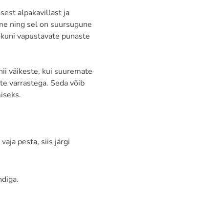
est alpakavillast ja
hme ning sel on suursugune
t kuni vapustavate punaste
ii väikeste, kui suuremate
te varrastega. Seda võib
iseks.
aja pesta, siis järgi
ndiga.