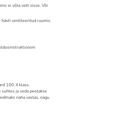
s ei võta vett sisse. Või
 hästi ventileeritud ruumis.
oldusinstruktsiooni
d 100, II klass,
e suhtes ja seda peetakse
kandmaks naha vastas, nagu