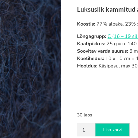
Luksuslik kammitud a
Koostis:
77% alpaka, 23% s
Lõngagrupp:
C (16 – 19 si
Kaal/pikkus:
25 g = u. 140
Soovitav varda suurus:
5 
Koetihedus:
10 x 10 cm = 1
Hooldus
: Käsipesu, max 30°
30 laos
DROPS
Lisa korvi
Brushed