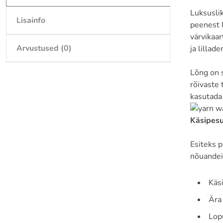
Luksusli
Lisainfo
peenest 
värvikaar
Arvustused (0)
ja lilladen
Lõng on s
rõivaste 
kasutada
Käsipesu
Esiteks p
nõuandei
Käs
Ära 
Lopu