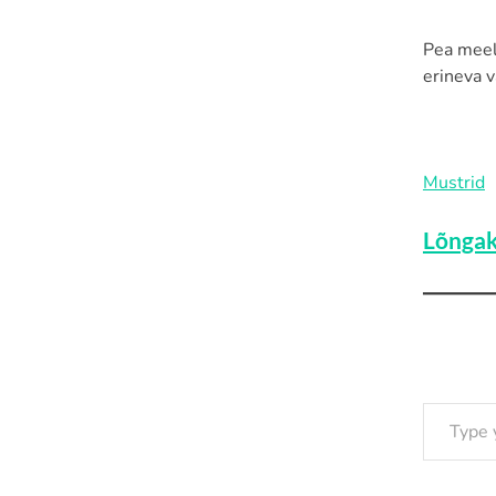
Pea meele
erineva v
Mustrid
Lõngak
Type your email…