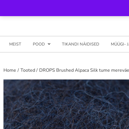
Skip
Helista meile 5281794
info@katsyshop.com Pood: Ilmatsalu, t
to
content
MEIST
POOD
TIKANDI NÄIDISED
MÜÜGI- 
Home
Tooted
DROPS Brushed Alpaca Silk tume mereväe