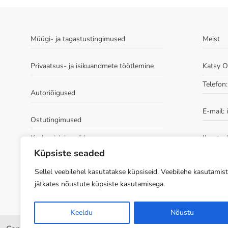
Müügi- ja tagastustingimused
Meist
Privaatsus- ja isikuandmete töötlemine
Katsy 
Telefon
Autoriõigused
E-mail:
Ostutingimused
Kudumisjuhendid
Ilmatsal
tuba 209
Küpsiste seaded
2, 10 ja
ees)
Sellel veebilehel kasutatakse küpsiseid. Veebilehe kasutamist
jätkates nõustute küpsiste kasutamisega.
Keeldu
Nõustu