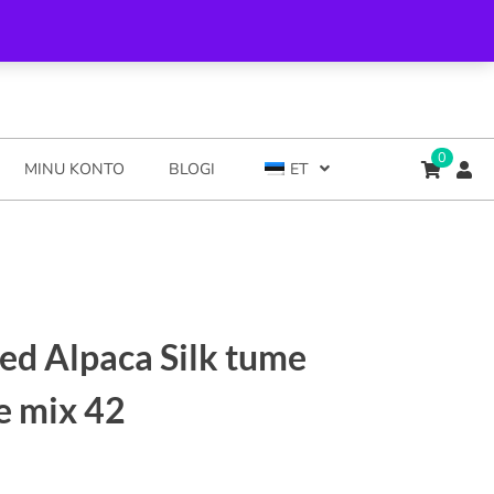
0
MINU KONTO
BLOGI
ET
d Alpaca Silk tume
e mix 42