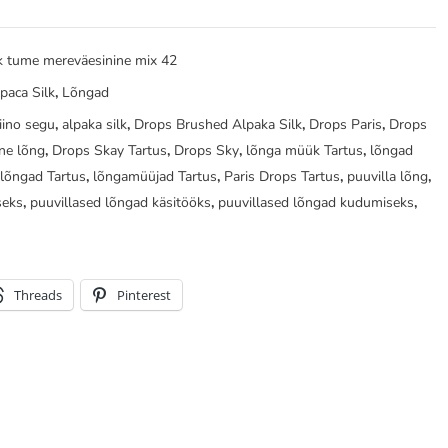
k tume mereväesinine mix 42
paca Silk
,
Lõngad
iino segu
,
alpaka silk
,
Drops Brushed Alpaka Silk
,
Drops Paris
,
Drops
ane lõng
,
Drops Skay Tartus
,
Drops Sky
,
lõnga müük Tartus
,
lõngad
,
lõngad Tartus
,
lõngamüüjad Tartus
,
Paris Drops Tartus
,
puuvilla lõng
,
seks
,
puuvillased lõngad käsitööks
,
puuvillased lõngad kudumiseks
,
Threads
Pinterest