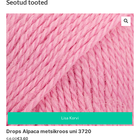
Seotud tooted
Lisa Korvi
Drops Alpaca metsikroos uni 3720
€
3,60
€
4,00