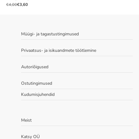
€
3,60
€
4,00
Algne
Praegune
hind
hind
oli:
on:
€4,00.
€3,60.
Müügi- ja tagastustingimused
Privaatsus- ja isikuandmete töötlemine
Autoriõigused
Ostutingimused
Kudumisjuhendid
Meist
Katsy OÜ