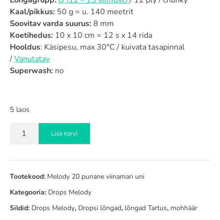
Lõngagrupp:
D (12 – 15 silmust
)
/ 12 ply / chunky
Kaal/pikkus:
50 g = u. 140 meetrit
Soovitav varda suurus:
8 mm
Koetihedus:
10 x 10 cm = 12 s x 14 rida
Hooldus
: Käsipesu, max 30°C / kuivata tasapinnal
/
Vanutatav
Superwash:
no
5 laos
Drops
Lisa korvi
Melody
20
punane
viinamari
Tootekood:
Melody 20 punane viinamari uni
uni
Kategooria:
Drops Melody
kogus
Sildid:
Drops Melody
,
Dropsi lõngad
,
lõngad Tartus
,
mohhäär