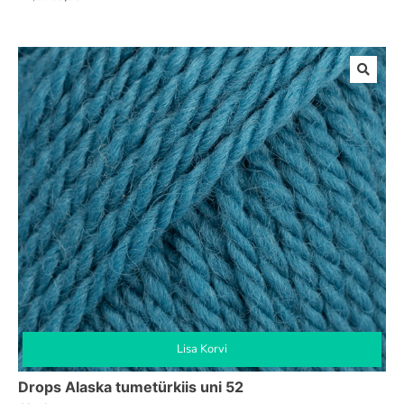
Algne
Praegune
hind
hind
oli:
on:
€4,00.
€3,60.
Lisa Korvi
Drops Alaska tumetürkiis uni 52