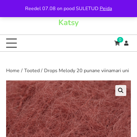
Skip
Reedel 07.08 on pood SULETUD
Peida
to
content
Katsy
0
Home
Tooted
Drops Melody 20 punane viinamari uni