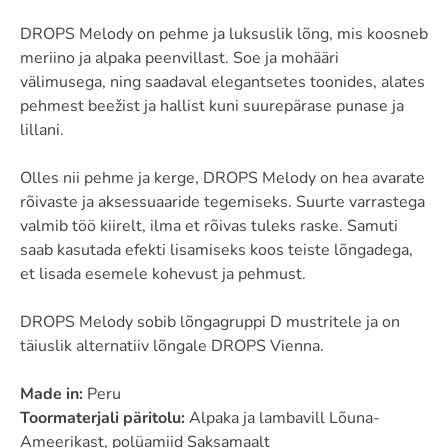
DROPS Melody on pehme ja luksuslik lõng, mis koosneb
meriino ja alpaka peenvillast. Soe ja mohääri
välimusega, ning saadaval elegantsetes toonides, alates
pehmest beežist ja hallist kuni suurepärase punase ja
lillani.
Olles nii pehme ja kerge, DROPS Melody on hea avarate
rõivaste ja aksessuaaride tegemiseks. Suurte varrastega
valmib töö kiirelt, ilma et rõivas tuleks raske. Samuti
saab kasutada efekti lisamiseks koos teiste lõngadega,
et lisada esemele kohevust ja pehmust.
DROPS Melody sobib lõngagruppi D mustritele ja on
täiuslik alternatiiv lõngale DROPS Vienna.
Made in:
Peru
Toormaterjali päritolu:
Alpaka ja lambavill Lõuna-
Ameerikast, polüamiid Saksamaalt