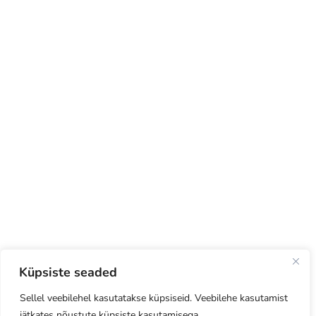
Küpsiste seaded
Sellel veebilehel kasutatakse küpsiseid. Veebilehe kasutamist
jätkates nõustute küpsiste kasutamisega.