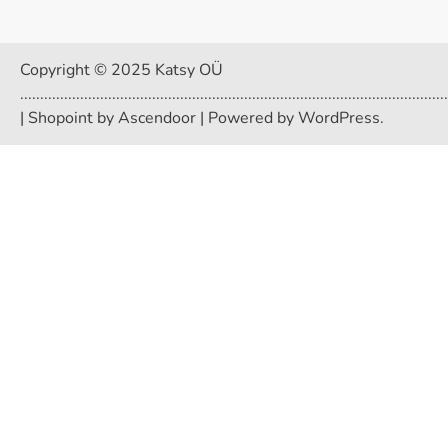
Copyright © 2025 Katsy OÜ
...........................................................................................................
| Shopoint by
Ascendoor
| Powered by
WordPress
.