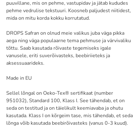
puuvillane, mis on pehme, vastupidav ja jätab kududes
pehme vedrulise tekstuuri. Koosneb paljudest niitidest,
mida on mitu korda kokku korrutatud.
DROPS Safran on olnud meie valikus juba väga pikka
aega ning väga populaarne tema pehmuse ja värvivaliku
tõttu. Saab kasutada rõivaste tegemiseks igale
vanusele, eriti suverõivasteks, beebiriieteks ja
aksessuaarideks.
Made in EU
Sellel lõngal on Oeko-Tex® sertifikaat (number
951032), Standard 100, Klass I. See tähendab, et on
seda on testitud ja on täielikult keemiavaba ja ohutu
kasutada. Klass I on kõrgeim tase, mis tähendab, et seda
lõnga võib kasutada beebirõivasteks (vanus 0-3 kuud).