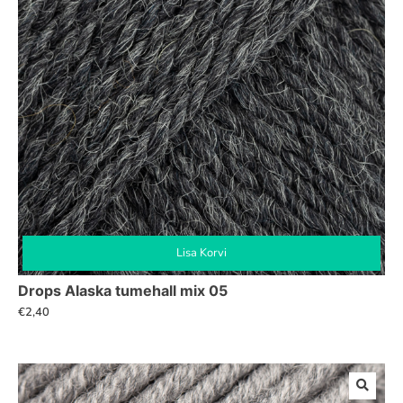
Lisa Korvi
Drops Alaska tumehall mix 05
€
2,40