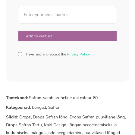
I have read and accept the
Privacy Policy
Tootekood:
Safran-samblaroheline uni colour 60
Kategooriad:
Lõngad
,
Safran
Sildid:
Drops
,
Drops Safran lõng
,
Drops Safran puuvillane lõng
,
Drops Safran Tartu
,
Kairi Design
,
lõngad heegeldamiseks ja
kudumiseks
,
mänguasjade heegeldamine
,
puuvillased lõngad