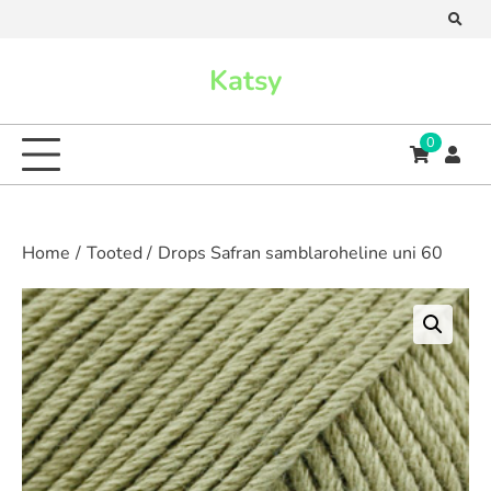
Skip
to
content
Katsy
0
Home
Tooted
Drops Safran samblaroheline uni 60