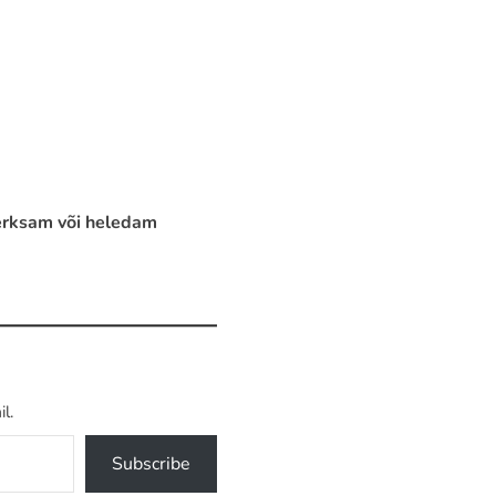
t erksam või heledam
l.
Subscribe