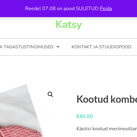
n 5, Tartu / Avamise ajad on kirjas kontkati all
Reedel 07.08 on pood SULETUD
Peida
Katsy
JA TAGASTUSTINGIMUSED
KONTAKT JA STUUDIOPOOD
Kootud kombe
€
80,00
Käsitsi kootud meriinovill