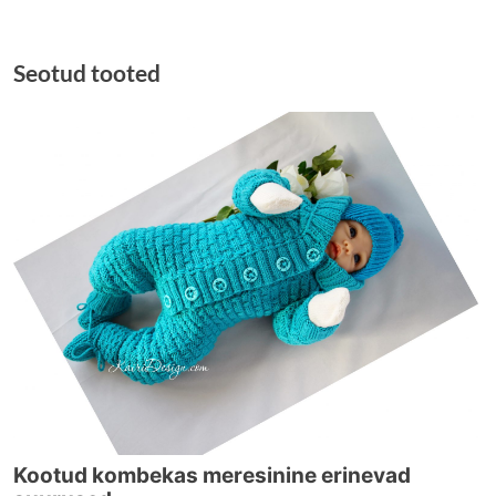
Seotud tooted
Sellel
Kootud kombekas meresinine erinevad
tootel