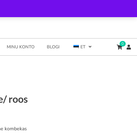
0
MINU KONTO
BLOGI
ET
/ roos
ane kombekas