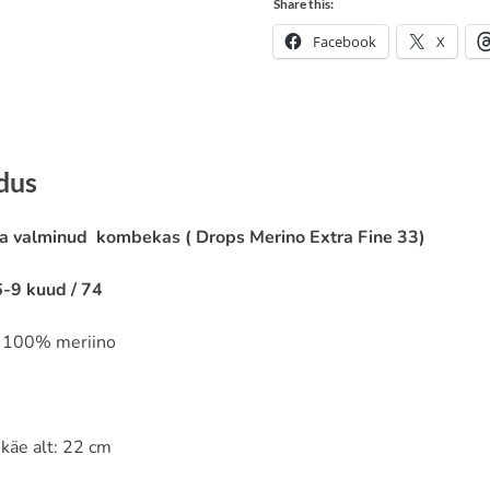
Share this:
Facebook
X
ldus
a valminud kombekas ( Drops Merino Extra Fine 33)
6-9 kuud / 74
: 100% meriino
käe alt: 22 cm