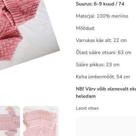
Suurus: 6-9 kuud / 74
Materjal: 100% meriino
Mõõdud:
Varrukas käe alt: 22 cm
Õlast sääre otsani: 63 cm
Sääre pikkus: 23 cm
Keha ümbermõõt: 54 cm
NB! Värv võib olenevalt ekr
heledam
Laost otsas