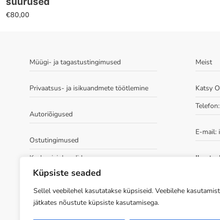
suurused
on
€
80,00
mitu
varianti.
Valikuid
saab
Müügi- ja tagastustingimused
Meist
teha
tootelehel.
Privaatsus- ja isikuandmete töötlemine
Katsy 
Telefon
Autoriõigused
E-mail:
Ostutingimused
Kudumisjuhendid
Ilmatsal
tuba 209
Küpsiste seaded
2, 10 ja
ees)
Sellel veebilehel kasutatakse küpsiseid. Veebilehe kasutamist
jätkates nõustute küpsiste kasutamisega.