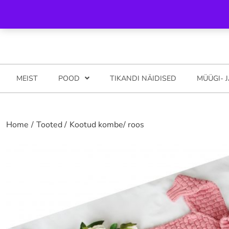
Skip
Helista meile 5281794
info@katsyshop.com Pood: Ilmatsalu, t
to
content
MEIST
POOD
TIKANDI NÄIDISED
MÜÜGI- 
Home
Tooted
Kootud kombe/ roos