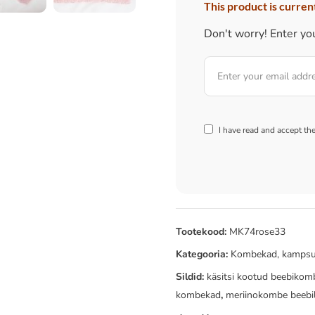
This product is current
Don't worry! Enter you
I have read and accept th
Tootekood:
MK74rose33
Kategooria:
Kombekad, kampsu
Sildid:
käsitsi kootud beebiko
kombekad
,
meriinokombe beebi