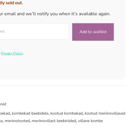
ly sold out.
r email and we'll notify you when it's available again.
e
Privacy Policy
nid
mbekad
,
kombekad beebidele
,
kootud kombekad
,
kootud meriinovillased
le
,
meriinotooted
,
meriinovillast beebiriided
,
villane kombe