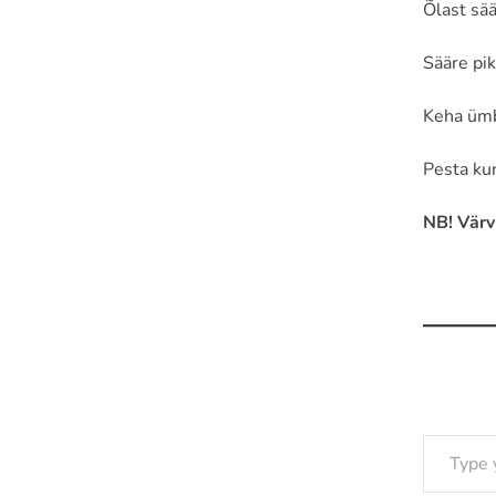
Õlast sää
Sääre pi
Keha üm
Pesta kun
NB! Värv
Type your email…