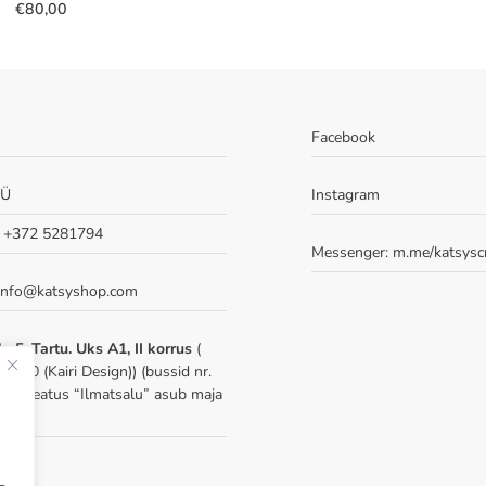
€
80,00
Facebook
OÜ
Instagram
: +372 5281794
Messenger:
m.me/katsysc
 info@katsyshop.com
u 5, Tartu. Uks A1, II korrus
(
-210 (Kairi Design)) (bussid nr.
 22, peatus “Ilmatsalu” asub maja