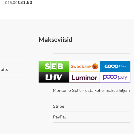
€
31,50
€
45,00
Algne
Praegune
hind
hind
oli:
on:
€45,00.
€31,50.
Makseviisid
rafts
Montonio Split – osta kohe, maksa hiljem
Stripe
PayPal