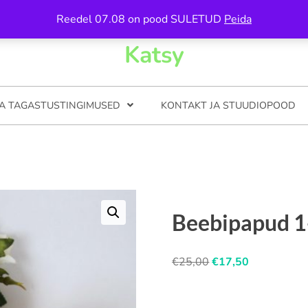
n 5, Tartu / Avamise ajad on kirjas kontkati all
Reedel 07.08 on pood SULETUD
Peida
Katsy
JA TAGASTUSTINGIMUSED
KONTAKT JA STUUDIOPOOD
Beebipapud 1
Algne
Praegune
€
25,00
€
17,50
hind
hind
oli:
on: