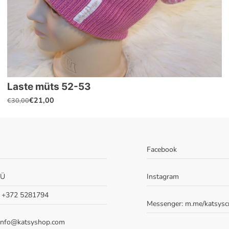
Laste müts 52-53
€
21,00
€
30,00
Algne
Praegune
hind
hind
oli:
on:
€30,00.
€21,00.
Facebook
OÜ
Instagram
: +372 5281794
Messenger:
m.me/katsysc
 info@katsyshop.com