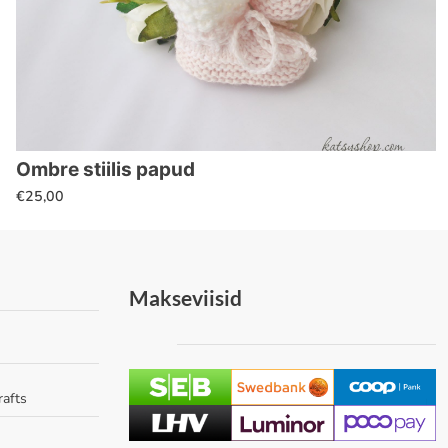
Sellel
Ombre stiilis papud
tootel
€
25,00
on
mitu
varianti.
Valikuid
Makseviisid
saab
teha
tootelehel.
rafts