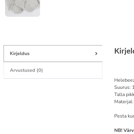
Kirje
Kirjeldus
Arvustused (0)
Helebeez
Suurus: 
Talla pi
Materjal
Pesta kun
NB! Värv 