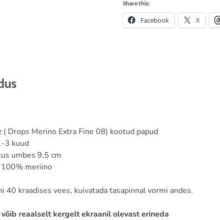
Share this:
Facebook
X
ldus
 ( Drops Merino Extra Fine 08) kootud papud
1-3 kuud
kkus umbes 9,5 cm
: 100% meriino
i 40 kraadises vees, kuivatada tasapinnal vormi andes.
võib reaalselt kergelt ekraanil olevast erineda