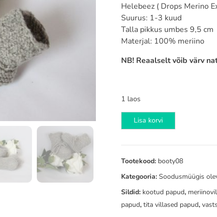
€25,00.
€17,50.
Helebeez ( Drops Merino E
Suurus: 1-3 kuud
Talla pikkus umbes 9,5 cm
Materjal: 100% meriino
NB! Reaalselt võib värv na
1 laos
Beebipapud
Lisa korvi
1-
3
kuud
Tootekood:
booty08
helebeez
kogus
Kategooria:
Soodusmüügis ole
Sildid:
kootud papud
,
meriinovi
papud
,
tita villased papud
,
vast