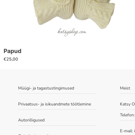
Sellel
Papud
tootel
€
25,00
on
mitu
varianti.
Valikuid
Müügi- ja tagastustingimused
Meist
saab
teha
Privaatsus- ja isikuandmete töötlemine
Katsy 
tootelehel.
Telefon
Autoriõigused
E-mail: