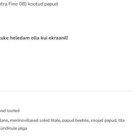
xtra Fine 08) kootud papud
tuke heledam olla kui ekraanil!
vad tooted
llane
,
meriinovillased sokid titale
,
papud beebile
,
soojad papud
,
tita
sündinule jalga