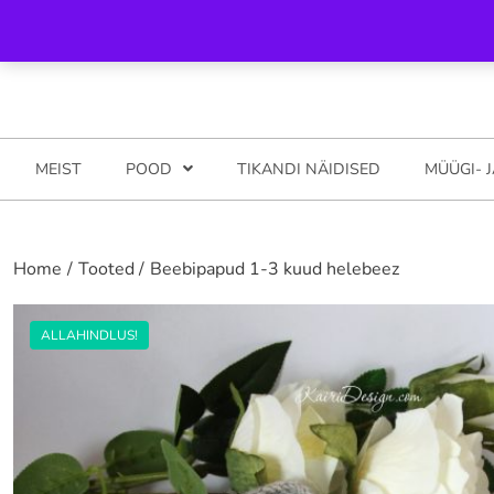
Skip
Helista meile 5281794
info@katsyshop.com Pood: Ilmatsalu, t
to
content
MEIST
POOD
TIKANDI NÄIDISED
MÜÜGI- 
Home
Tooted
Beebipapud 1-3 kuud helebeez
ALLAHINDLUS!