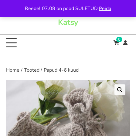
Skip
Reedel 07.08 on pood SULETUD
Peida
to
content
Katsy
0
Home
Tooted
Papud 4-6 kuud