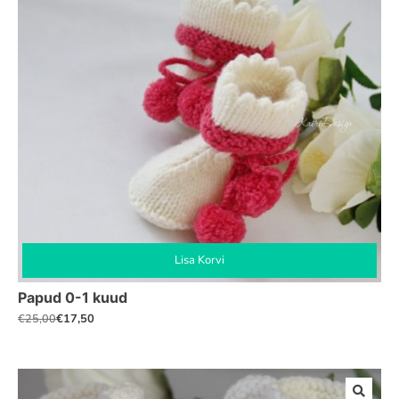
saab
teha
tootelehel.
Lisa Korvi
Papud 0-1 kuud
€
17,50
€
25,00
Algne
Praegune
hind
hind
oli:
on:
€25,00.
€17,50.