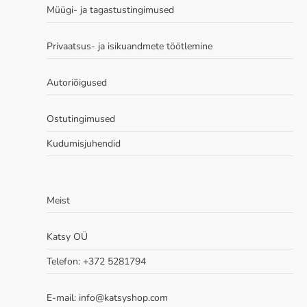
Valikuid
Müügi- ja tagastustingimused
saab
teha
Privaatsus- ja isikuandmete töötlemine
tootelehel.
Autoriõigused
Ostutingimused
Kudumisjuhendid
Meist
Katsy OÜ
Telefon: +372 5281794
E-mail: info@katsyshop.com