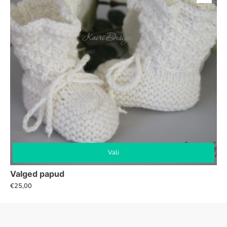
Vali
Sellel
Valged papud
tootel
€
25,00
on
mitu
varianti.