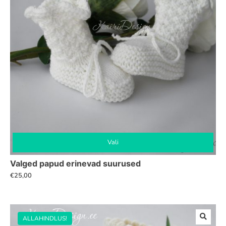
Vali
Sellel
Valged papud erinevad suurused
tootel
€
25,00
on
mitu
varianti.
ALLAHINDLUS!
Valikuid