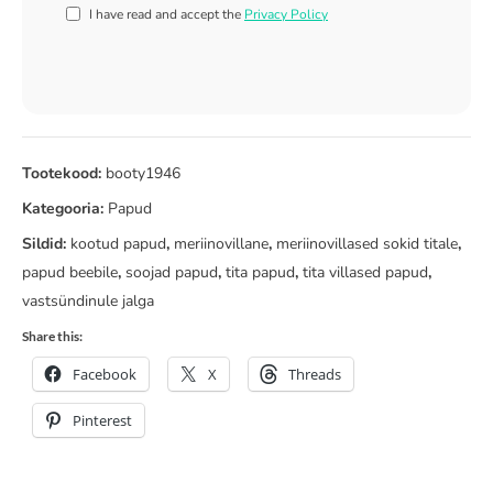
I have read and accept the
Privacy Policy
Tootekood:
booty1946
Kategooria:
Papud
Sildid:
kootud papud
,
meriinovillane
,
meriinovillased sokid titale
,
papud beebile
,
soojad papud
,
tita papud
,
tita villased papud
,
vastsündinule jalga
Share this:
Facebook
X
Threads
Pinterest