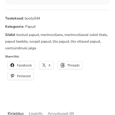
Tootekood:
booty044
Kategooria:
Papud
Sildid:
kootud papud
,
meriinovillane
,
meriinovillased sokid titale
,
papud beebile
,
soojad papud
,
tita papud
,
tita villased papud
,
vastsündinule jalga
Share this:
Facebook
X
Threads
Pinterest
Kirjeldus
Lisainfo
Arvustused (0)