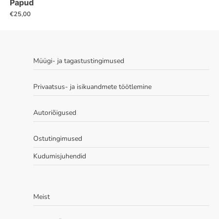
Papud
tootel
€
25,00
on
mitu
varianti.
Valikuid
Müügi- ja tagastustingimused
saab
teha
Privaatsus- ja isikuandmete töötlemine
tootelehel.
Autoriõigused
Ostutingimused
Kudumisjuhendid
Meist