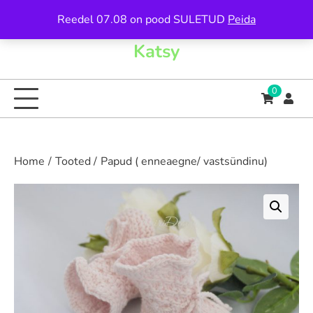
Skip
Reedel 07.08 on pood SULETUD
Peida
to
content
Katsy
0
Home
Tooted
Papud ( enneaegne/ vastsündinu)