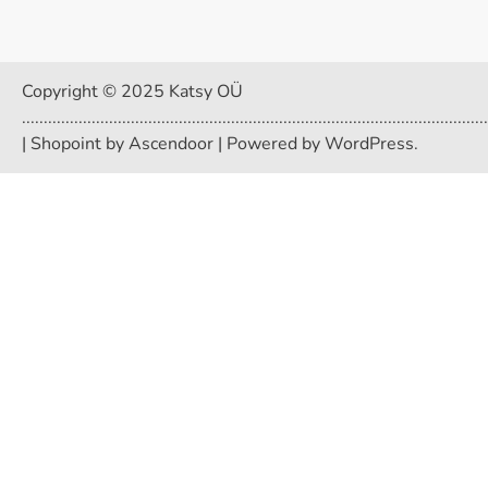
Copyright © 2025 Katsy OÜ
...........................................................................................................
| Shopoint by
Ascendoor
| Powered by
WordPress
.