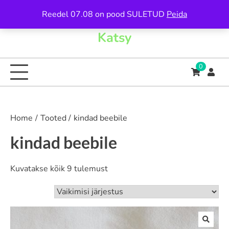
Skip
Reedel 07.08 on pood SULETUD
Peida
to
content
Katsy
0
Home
Tooted
kindad beebile
kindad beebile
Kuvatakse kõik 9 tulemust