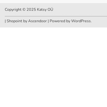
Copyright © 2025 Katsy OÜ
...........................................................................................................
| Shopoint by
Ascendoor
| Powered by
WordPress
.