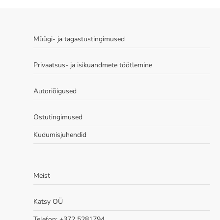
Müügi- ja tagastustingimused
Privaatsus- ja isikuandmete töötlemine
Autoriõigused
Ostutingimused
Kudumisjuhendid
Meist
Katsy OÜ
Telefon: +372 5281794