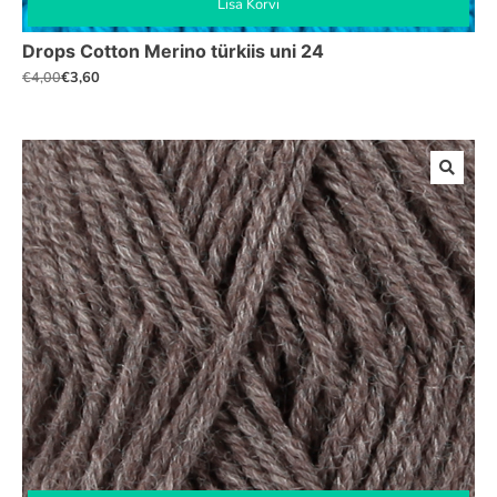
Lisa Korvi
Drops Cotton Merino türkiis uni 24
€
3,60
€
4,00
Algne
Praegune
hind
hind
oli:
on:
€4,00.
€3,60.