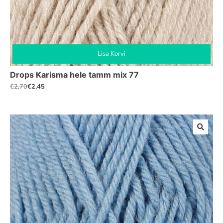
Lisa Korvi
Drops Karisma hele tamm mix 77
€
2,45
€
2,70
Algne
Praegune
hind
hind
oli:
on:
€2,70.
€2,45.