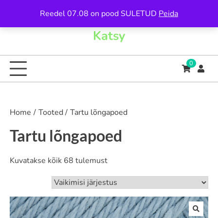
Skip
Reedel 07.08 on pood SULETUD
Peida
to
content
Katsy
0
Home
Tooted
Tartu lõngapoed
Tartu lõngapoed
Kuvatakse kõik 68 tulemust