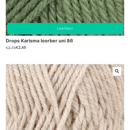
Lisa Korvi
Drops Karisma loorber uni 86
€
2,45
€
2,70
Algne
Praegune
hind
hind
oli:
on:
€2,70.
€2,45.