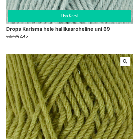
Lisa Korvi
Drops Karisma hele hallikasroheline uni 69
€
2,45
€
2,70
Algne
Praegune
hind
hind
oli:
on:
€2,70.
€2,45.