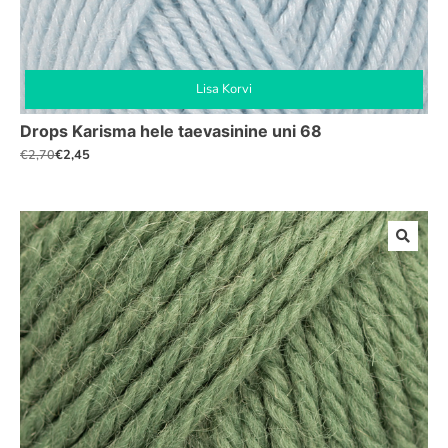
Lisa Korvi
Drops Karisma hele taevasinine uni 68
€
2,45
€
2,70
Algne
Praegune
hind
hind
oli:
on:
€2,70.
€2,45.