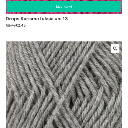
Lisa Korvi
Drops Karisma fuksia uni 13
€
2,45
€
2,70
Algne
Praegune
hind
hind
oli:
on:
€2,70.
€2,45.