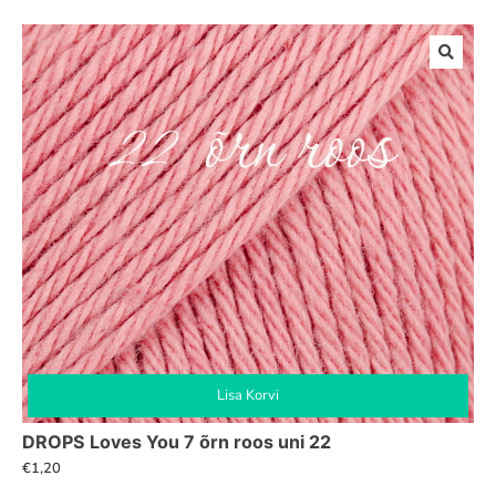
Lisa Korvi
DROPS Loves You 7 õrn roos uni 22
€
1,20