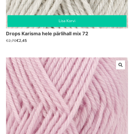
Lisa Korvi
Drops Karisma hele pärlihall mix 72
€
2,45
€
2,70
Algne
Praegune
hind
hind
oli:
on:
€2,70.
€2,45.