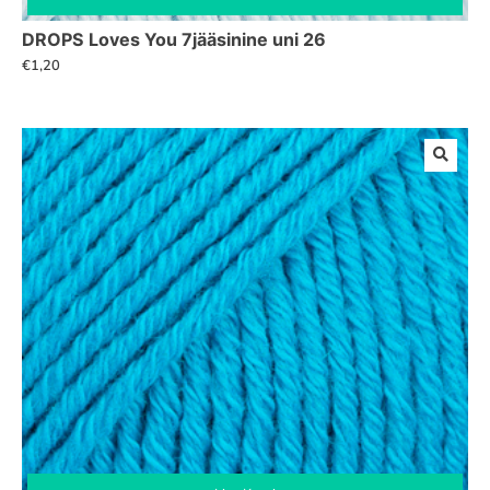
DROPS Loves You 7jääsinine uni 26
€
1,20