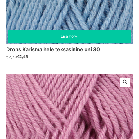
Lisa Korvi
Drops Karisma hele teksasinine uni 30
€
2,45
€
2,70
Algne
Praegune
hind
hind
oli:
on:
€2,70.
€2,45.