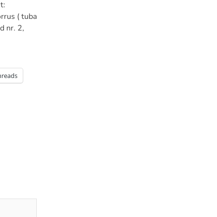
t:
orrus ( tuba
d nr. 2,
hreads