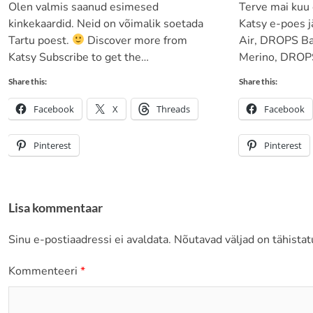
Olen valmis saanud esimesed
Terve mai kuu
kinkekaardid. Neid on võimalik soetada
Katsy e-poes 
Tartu poest.
Discover more from
Air, DROPS B
Katsy Subscribe to get the…
Merino, DROPS
Share this:
Share this:
Facebook
X
Threads
Facebook
Pinterest
Pinterest
Lisa kommentaar
Sinu e-postiaadressi ei avaldata.
Nõutavad väljad on tähista
Kommenteeri
*