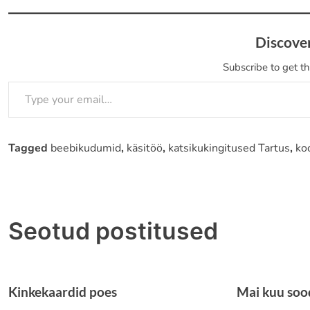
Discove
Subscribe to get th
Type your email…
Tagged
beebikudumid
,
käsitöö
,
katsikukingitused Tartus
,
ko
Navigeerimine
Seotud postitused
Kinkekaardid poes
Mai kuu so