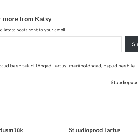
r more from Katsy
e latest posts sent to your email.
Su
otud beebitekid
,
lõngad Tartus
,
meriinolõngad
,
papud beebile
Stuudiopood
odusmüük
Stuudiopood Tartus