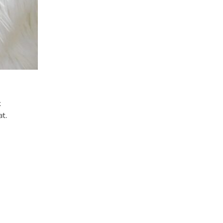
k
at.