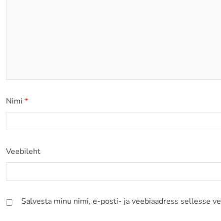
Nimi
*
Veebileht
Salvesta minu nimi, e-posti- ja veebiaadress sellesse v