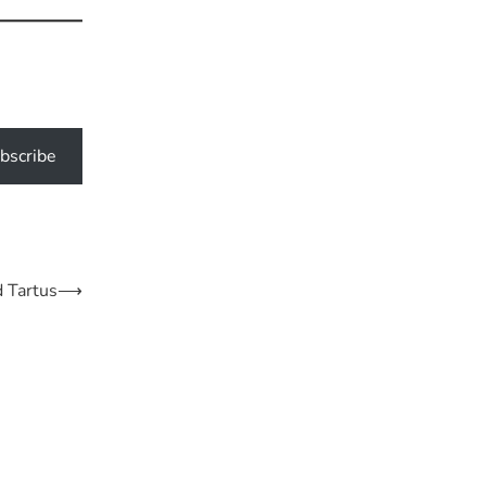
bscribe
 Tartus
⟶