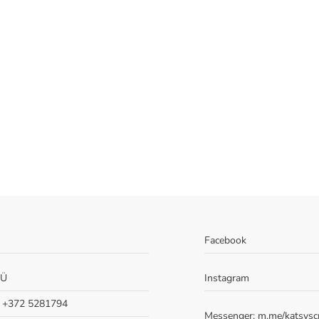
Facebook
OÜ
Instagram
: +372 5281794
Messenger:
m.me/katsysc