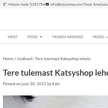
Skip
Helista meile 5281794
info@katsyshop.com Pood: Ilmatsalu, t
to
content
MEIST
POOD
TIKANDI NÄIDISED
MÜÜGI- 
Home
Uudised
Tere tulemast Katsyshop lehele
Tere tulemast Katsyshop leh
Posted on
juuli 30, 2021
by
Kairi