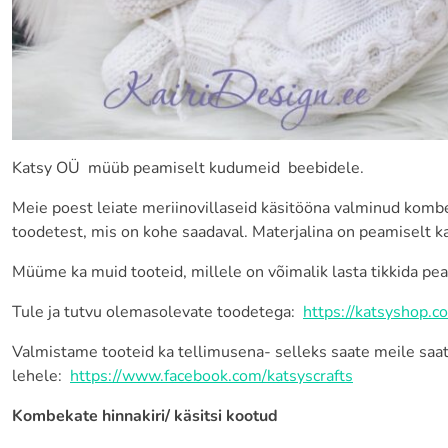
Katsy OÜ müüb peamiselt kudumeid beebidele.
Meie poest leiate meriinovillaseid käsitööna valminud kombe
toodetest, mis on kohe saadaval. Materjalina on peamiselt k
Müüme ka muid tooteid, millele on võimalik lasta tikkida pea
Tule ja tutvu olemasolevate toodetega:
https://katsyshop.c
Valmistame tooteid ka tellimusena- selleks saate meile saat
lehele:
https://www.facebook.com/katsyscrafts
Kombekate hinnakiri/ käsitsi kootud