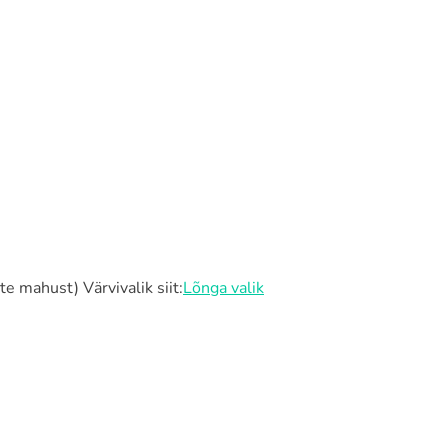
e mahust) Värvivalik siit:
Lõnga valik