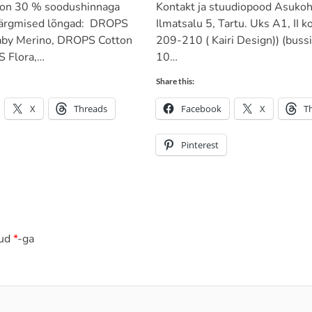
 on 30 % soodushinnaga
Kontakt ja stuudiopood Asukoh
järgmised lõngad: DROPS
Ilmatsalu 5, Tartu. Uks A1, II k
aby Merino, DROPS Cotton
209-210 ( Kairi Design)) (bussi
 Flora,…
10…
Share this:
X
Threads
Facebook
X
T
Pinterest
tud
*
-ga