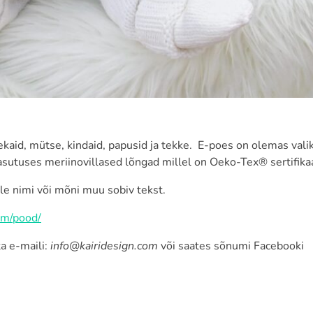
kaid, mütse, kindaid, papusid ja tekke. E-poes on olemas vali
asutuses meriinovillased lõngad millel on Oeko-Tex® sertifika
le nimi või mõni muu sobiv tekst.
om/pood/
a e-maili:
info@kairidesign.com
või saates sõnumi Facebooki