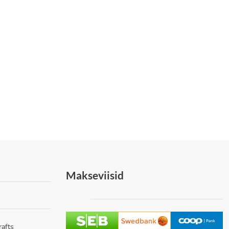
Makseviisid
rafts