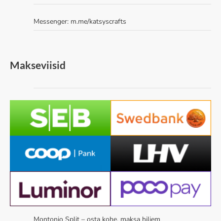
Messenger:
m.me/katsyscrafts
Makseviisid
Montonio Split – osta kohe, maksa hiljem