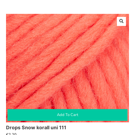
Add To Cart
Drops Snow korall uni 111
€
2,20