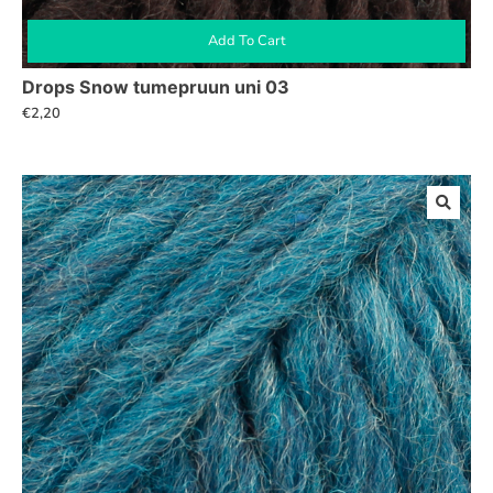
Add To Cart
Drops Snow tumepruun uni 03
€
2,20