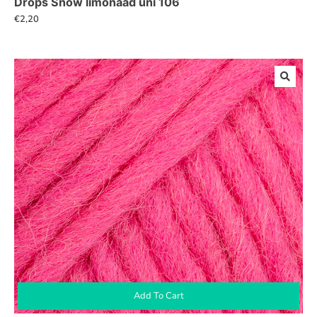
Drops Snow limonaad uni 106
€
2,20
Add To Cart