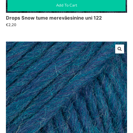
Add To Cart
Drops Snow tume mereväesinine uni 122
€
2,20