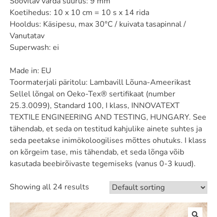
Soovitav varda suurus: 9 mm
Koetihedus: 10 x 10 cm = 10 s x 14 rida
Hooldus: Käsipesu, max 30°C / kuivata tasapinnal /
Vanutatav
Superwash: ei
Made in: EU
Toormaterjali päritolu: Lambavill Lõuna-Ameerikast
Sellel lõngal on Oeko-Tex® sertifikaat (number
25.3.0099), Standard 100, I klass, INNOVATEXT
TEXTILE ENGINEERING AND TESTING, HUNGARY. See
tähendab, et seda on testitud kahjulike ainete suhtes ja
seda peetakse inimökoloogilises mõttes ohutuks. I klass
on kõrgeim tase, mis tähendab, et seda lõnga võib
kasutada beebirõivaste tegemiseks (vanus 0-3 kuud).
Showing all 24 results