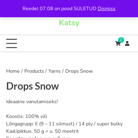
Skip
Reedel 07.08 on pood SULETUD
Dismiss
to
content
Katsy
0
Home
Products
Yarns
Drops Snow
Drops Snow
Ideaalne vanutamiseks!
Koostis: 100% vill
Lõngagrupp: E (9 – 11 silmust) / 14 ply / super bulky
Kaal/pikkus: 50 g = u. 50 meetrit