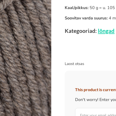
Kaal/pikkus:
50 g = u. 105
Soovitav varda suurus:
4 
Kategooriad:
lõngad
Laost otsas
This product is current
Don't worry! Enter you