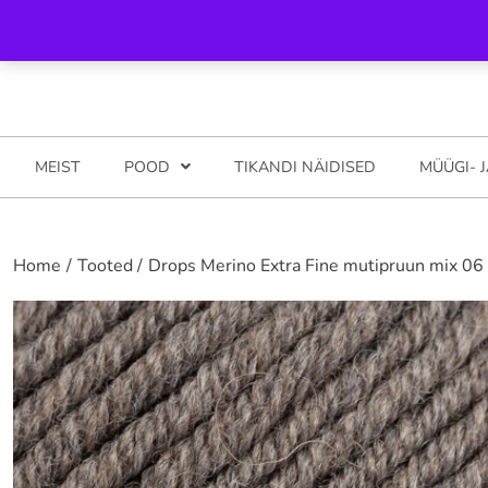
Skip
Helista meile 5281794
info@katsyshop.com Pood: Ilmatsalu, t
to
content
MEIST
POOD
TIKANDI NÄIDISED
MÜÜGI- 
Home
Tooted
Drops Merino Extra Fine mutipruun mix 06