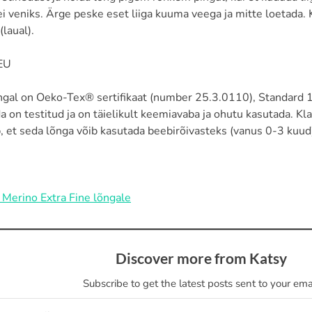
i veniks. Ärge peske eset liiga kuuma veega ja mitte loetada. 
(laual).
EU
õngal on Oeko-Tex® sertifikaat (number 25.3.0110), Standard 1
a on testitud ja on täielikult keemiavaba ja ohutu kasutada. Kl
, et seda lõnga võib kasutada beebirõivasteks (vanus 0-3 kuud
 Merino Extra Fine lõngale
Discover more from Katsy
Subscribe to get the latest posts sent to your emai