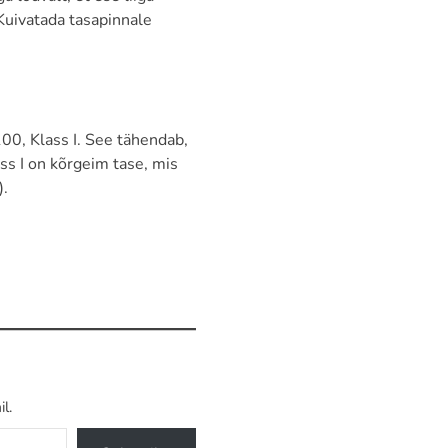
Kuivatada tasapinnale
00, Klass I. See tähendab,
ass I on kõrgeim tase, mis
).
l.