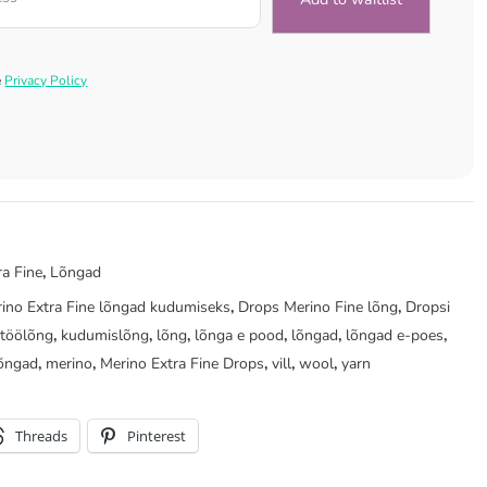
e
Privacy Policy
ra Fine
,
Lõngad
ino Extra Fine lõngad kudumiseks
,
Drops Merino Fine lõng
,
Dropsi
itöölõng
,
kudumislõng
,
lõng
,
lõnga e pood
,
lõngad
,
lõngad e-poes
,
lõngad
,
merino
,
Merino Extra Fine Drops
,
vill
,
wool
,
yarn
Threads
Pinterest