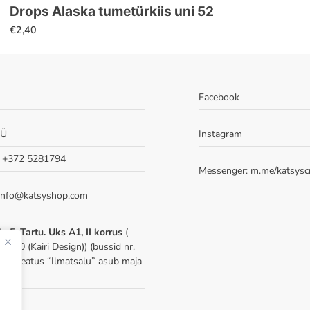
Drops Alaska tumetürkiis uni 52
€
2,40
Facebook
OÜ
Instagram
: +372 5281794
Messenger:
m.me/katsysc
 info@katsyshop.com
u 5, Tartu. Uks A1, II korrus
(
-210 (Kairi Design)) (bussid nr.
 22, peatus “Ilmatsalu” asub maja