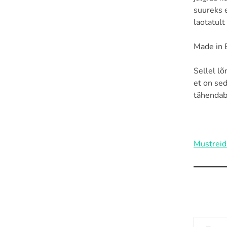
suureks e
laotatult 
Made in 
Sellel l
et on sed
tähendab
Mustreid
Type your email…