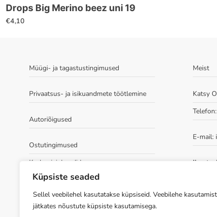
Drops Big Merino beez uni 19
€
4,10
Müügi- ja tagastustingimused
Meist
Privaatsus- ja isikuandmete töötlemine
Katsy 
Telefon
Autoriõigused
E-mail:
Ostutingimused
Kudumisjuhendid
Ilmatsal
tuba 209
Küpsiste seaded
2, 10 ja
ees)
Sellel veebilehel kasutatakse küpsiseid. Veebilehe kasutamist
jätkates nõustute küpsiste kasutamisega.