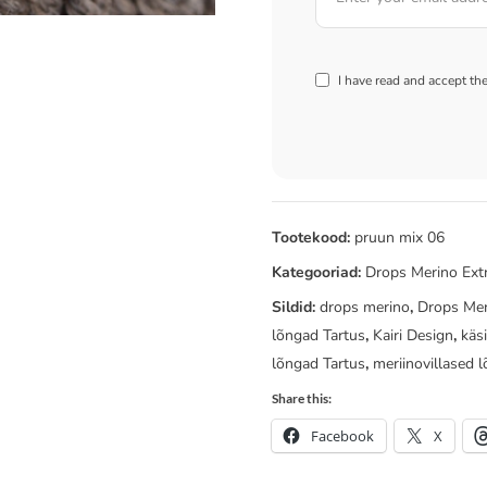
I have read and accept th
Tootekood:
pruun mix 06
Kategooriad:
Drops Merino Ext
Sildid:
drops merino
,
Drops Mer
lõngad Tartus
,
Kairi Design
,
käs
lõngad Tartus
,
meriinovillased 
Share this:
Facebook
X