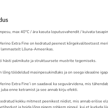
ldus
npesu, max 40°C / ära kasuta loputusvahendit / kuivata tasapi
rino Extra Fine on kedratud peenest kõrgekvaliteetsest meri
t lammastelt Lõuna-Ameerikas.
ti hästi palmikute ja struktuursete mustrite tegemiseks.
n lõng töödeldud masinpesukindlaks ja on seega ideaalne iga
ino Extra Fine’i on saadaval ka seguvärvidena, mis tähendab e
 juba enne ketramist ja see annab kirju efekti.
edratud kokku mitmest peenikest niidist, mis annab erilise el
oetihedust ja hoida lõng pigem rohkem pingul, kui et kududa liig