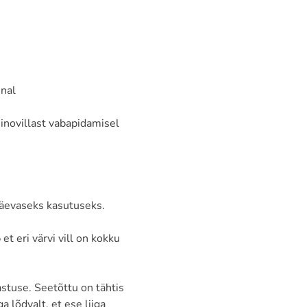
nnal
inovillast vabapidamisel
päevaseks kasutuseks.
t eri värvi vill on kokku
astuse. Seetõttu on tähtis
a lõdvalt, et ese liiga