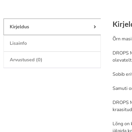
Kirje
Kirjeldus
Õrn masi
Lisainfo
DROPS Me
Arvustused (0)
olevatel
Sobib eri
Samuti o
DROPS Mer
kraasitud
Lõng on k
jälgida k