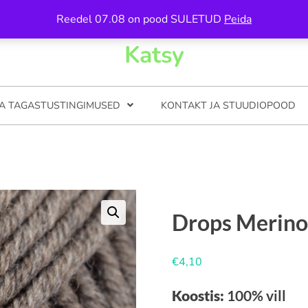
n 5, Tartu / Avamise ajad on kirjas kontkati all
Reedel 07.08 on pood SULETUD
Peida
Katsy
JA TAGASTUSTINGIMUSED
KONTAKT JA STUUDIOPOOD
Drops Merino
€
4,10
Koostis:
100% vill