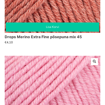
Lisa Korvi
Drops Merino Extra Fine põsepuna mix 45
€
4,10