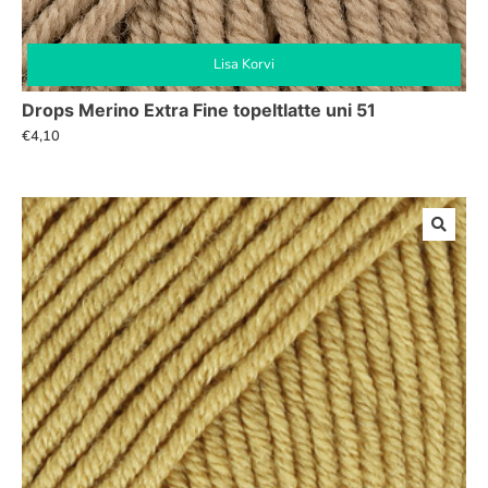
Lisa Korvi
Drops Merino Extra Fine topeltlatte uni 51
€
4,10