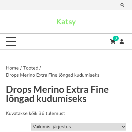
Skip
to
content
Katsy
0
Home
Tooted
Drops Merino Extra Fine lõngad kudumiseks
Drops Merino Extra Fine
lõngad kudumiseks
Kuvatakse kõik 36 tulemust