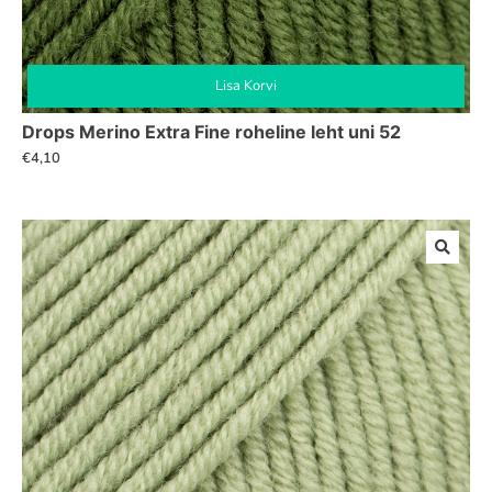
Lisa Korvi
Drops Merino Extra Fine roheline leht uni 52
€
4,10