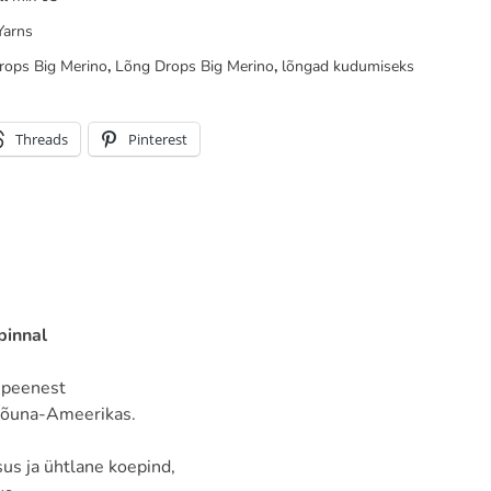
Yarns
rops Big Merino
,
Lõng Drops Big Merino
,
lõngad kudumiseks
Threads
Pinterest
pinnal
 peenest
 Lõuna-Ameerikas.
s ja ühtlane koepind,