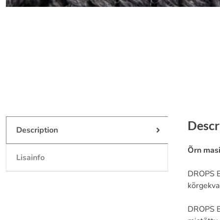
Descr
Description
Õrn masi
Lisainfo
DROPS Bi
kõrgekva
DROPS Bi