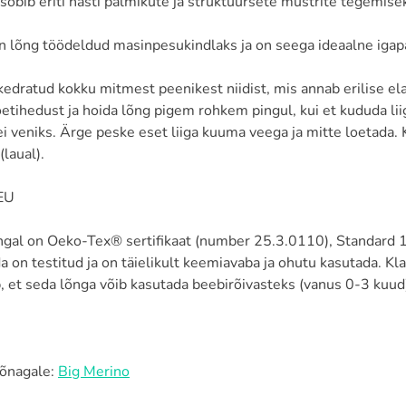
sobib eriti hästi palmikute ja struktuursete mustrite tegemise
n lõng töödeldud masinpesukindlaks ja on seega ideaalne iga
edratud kokku mitmest peenikest niidist, mis annab erilise el
oetihedust ja hoida lõng pigem rohkem pingul, kui et kududa liig
i veniks. Ärge peske eset liiga kuuma veega ja mitte loetada. 
(laual).
EU
õngal on Oeko-Tex® sertifikaat (number 25.3.0110), Standard 1
a on testitud ja on täielikult keemiavaba ja ohutu kasutada. Kl
, et seda lõnga võib kasutada beebirõivasteks (vanus 0-3 kuud
lõnagale:
Big Merino