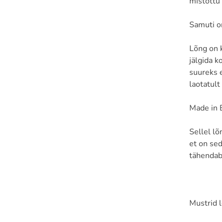
mistõttu 
Samuti o
Lõng on k
jälgida k
suureks e
laotatult 
Made in 
Sellel l
et on sed
tähendab
Mustrid 