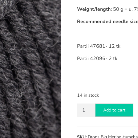
Weight/length:
50 g = u. 7
Recommended needle size
Partii 47681- 12 tk
Partii 42096- 2 tk
14 in stock
Drops
Add to cart
Big
Merino
tumehall
mix
SKU:
Drops Big Merino-tumehal