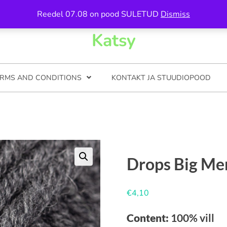
n 5, Tartu / Avamise ajad on kirjas kontkati all
Reedel 07.08 on pood SULETUD
Dismiss
Katsy
RMS AND CONDITIONS
KONTAKT JA STUUDIOPOOD
Drops Big Me
€
4,10
Content:
100% vill