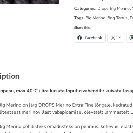
03
Categories:
Drops Big Merino
,
quantity
Tags:
Big Merino lõng Tartus
,
D
Share this:
Facebook
X
iption
npesu, max 40°C / ära kasuta loputusvahendit / kuivata tasa
g Merino on järg DROPS Merino Extra Fine lõngale, kedratud
liteetsest meriinovillast vabapidamisel olevatelt lammastelt
g Merino põhilisteks omadusteks on pehmus, kohevus, elastsu