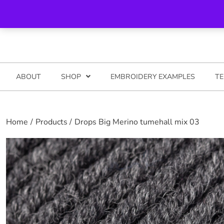
Skip
Helista meile 5281794
info@katsyshop.com Pood: Ilmatsalu, t
to
content
ABOUT
SHOP
EMBROIDERY EXAMPLES
TE
Home
Products
Drops Big Merino tumehall mix 03