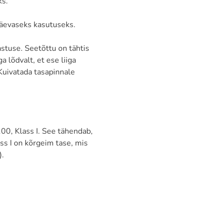
ks.
päevaseks kasutuseks.
astuse. Seetõttu on tähtis
a lõdvalt, et ese liiga
Kuivatada tasapinnale
00, Klass I. See tähendab,
ass I on kõrgeim tase, mis
).