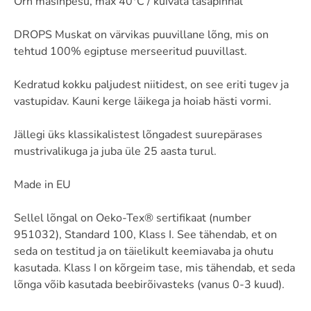
Õrn masinpesu, max 40°C / kuivata tasapinnal
DROPS Muskat on värvikas puuvillane lõng, mis on
tehtud 100% egiptuse merseeritud puuvillast.
Kedratud kokku paljudest niitidest, on see eriti tugev ja
vastupidav. Kauni kerge läikega ja hoiab hästi vormi.
Jällegi üks klassikalistest lõngadest suurepärases
mustrivalikuga ja juba üle 25 aasta turul.
Made in EU
Sellel lõngal on Oeko-Tex® sertifikaat (number
951032), Standard 100, Klass I. See tähendab, et on
seda on testitud ja on täielikult keemiavaba ja ohutu
kasutada. Klass I on kõrgeim tase, mis tähendab, et seda
lõnga võib kasutada beebirõivasteks (vanus 0-3 kuud).