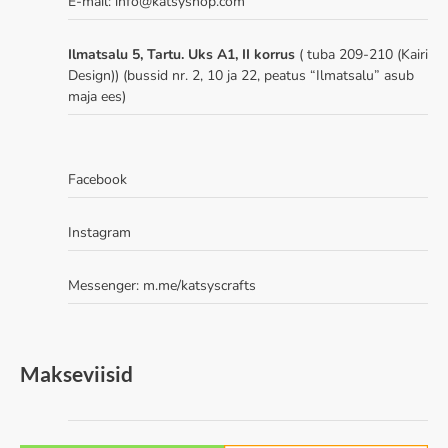
E-mail: info@katsyshop.com
Ilmatsalu 5, Tartu. Uks A1, II korrus
( tuba 209-210 (Kairi
Design)) (bussid nr. 2, 10 ja 22, peatus “Ilmatsalu” asub
maja ees)
Facebook
Instagram
Messenger:
m.me/katsyscrafts
Makseviisid