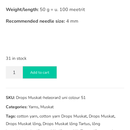
Weight/length:
50 g = u. 100 meetrit
Recommended needle size:
4 mm
31 in stock
Drops
Add to cart
Muskat
heleoranž
uni
51
SKU:
Drops Muskat-heleoranž uni colour 51
quantity
Categories:
Yarns
,
Muskat
Tags:
cotton yarn
,
cotton yarn Drops Muskat
,
Drops Muskat
,
Drops Muskat lõng
,
Drops Muskat lõng Tartus
,
lõng