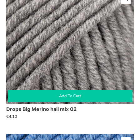
Add To Cart
Drops Big Merino hall mix 02
€
4,10