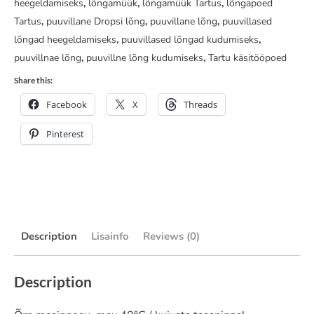
heegeldamiseks
,
lõngamüük
,
lõngamüük Tartus
,
lõngapoed
Tartus
,
puuvillane Dropsi lõng
,
puuvillane lõng
,
puuvillased
lõngad heegeldamiseks
,
puuvillased lõngad kudumiseks
,
puuvillnae lõng
,
puuvillne lõng kudumiseks
,
Tartu käsitööpoed
Share this:
Facebook
X
Threads
Pinterest
Description
Lisainfo
Reviews (0)
Description