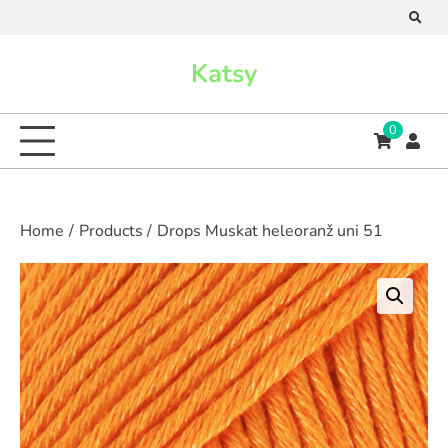
Skip
to
content
Katsy
0
Home
Products
Drops Muskat heleoranž uni 51