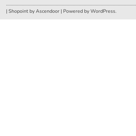
...........................................................................................................
| Shopoint by
Ascendoor
| Powered by
WordPress
.